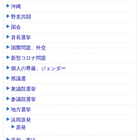
沖縄
野党共闘
国会
首長選挙
国際問題、外交
新型コロナ問題
個人の尊厳、ジェンダー
県議選
衆議院選挙
参議院選挙
地方選挙
浜岡原発
原発