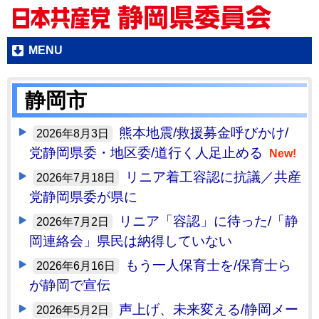
MENU
静岡市
熊本地震/救援募金呼びかけ/
2026年8月3日
党静岡県委・地区委/道行く人足止める
New!
リニア着工容認に抗議／共産
2026年7月18日
党静岡県委が県に
リニア「容認」に待った/「静
2026年7月2日
岡連絡会」県民は納得していない
もう一人保育士を/保育士ら
2026年6月16日
が静岡で宣伝
声上げ、未来変える/静岡メー
2026年5月2日