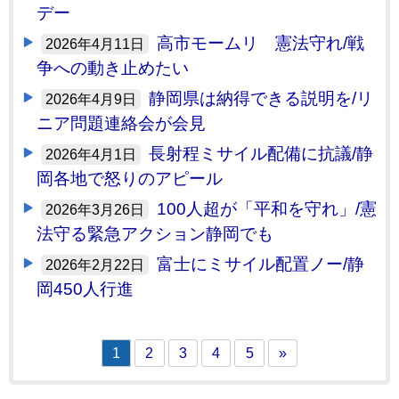
デー
高市モームリ 憲法守れ/戦
2026年4月11日
争への動き止めたい
静岡県は納得できる説明を/リ
2026年4月9日
ニア問題連絡会が会見
長射程ミサイル配備に抗議/静
2026年4月1日
岡各地で怒りのアピール
100人超が「平和を守れ」/憲
2026年3月26日
法守る緊急アクション静岡でも
富士にミサイル配置ノー/静
2026年2月22日
岡450人行進
1
2
3
4
5
»