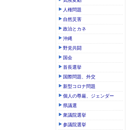
気候変動
人権問題
自然災害
政治とカネ
沖縄
野党共闘
国会
首長選挙
国際問題、外交
新型コロナ問題
個人の尊厳、ジェンダー
県議選
衆議院選挙
参議院選挙