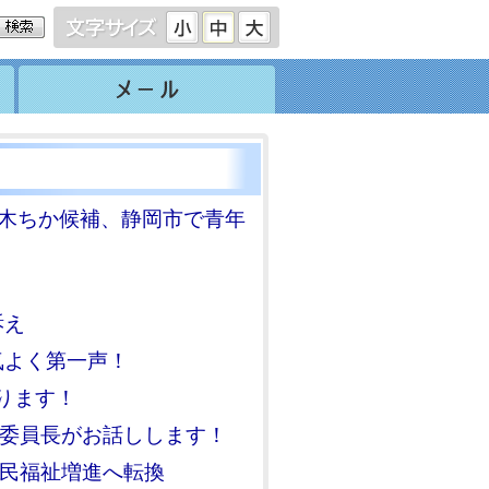
鈴木ちか候補、静岡市で青年
訴え
気よく第一声！
やります！
副委員長がお話しします！
市民福祉増進へ転換