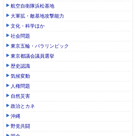
航空自衛隊浜松基地
大軍拡・敵基地攻撃能力
文化・科学ほか
社会問題
東京五輪・パラリンピック
東京都議会議員選挙
歴史認識
気候変動
人権問題
自然災害
政治とカネ
沖縄
野党共闘