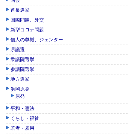
国会
首長選挙
国際問題、外交
新型コロナ問題
個人の尊厳、ジェンダー
県議選
衆議院選挙
参議院選挙
地方選挙
浜岡原発
原発
平和・憲法
くらし・福祉
若者・雇用