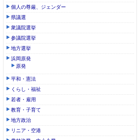
個人の尊厳、ジェンダー
県議選
衆議院選挙
参議院選挙
地方選挙
浜岡原発
原発
平和・憲法
くらし・福祉
若者・雇用
教育・子育て
地方政治
リニア・空港