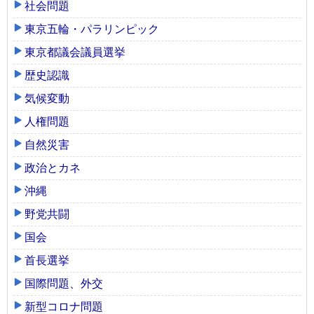
社会問題
東京五輪・パラリンピック
東京都議会議員選挙
歴史認識
気候変動
人権問題
自然災害
政治とカネ
沖縄
野党共闘
国会
首長選挙
国際問題、外交
新型コロナ問題