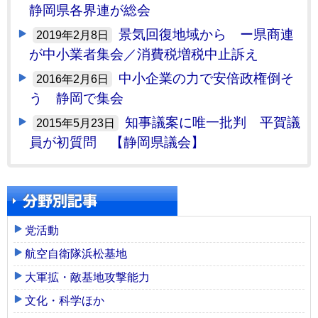
静岡県各界連が総会
景気回復地域から ー県商連
2019年2月8日
が中小業者集会／消費税増税中止訴え
中小企業の力で安倍政権倒そ
2016年2月6日
う 静岡で集会
知事議案に唯一批判 平賀議
2015年5月23日
員が初質問 【静岡県議会】
党活動
航空自衛隊浜松基地
大軍拡・敵基地攻撃能力
文化・科学ほか