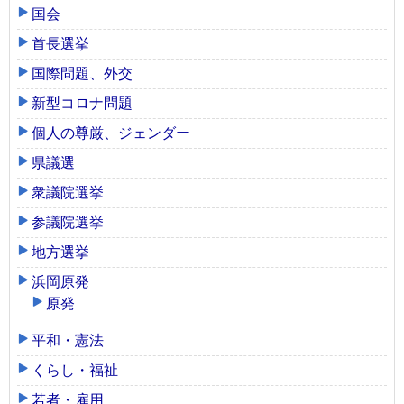
国会
首長選挙
国際問題、外交
新型コロナ問題
個人の尊厳、ジェンダー
県議選
衆議院選挙
参議院選挙
地方選挙
浜岡原発
原発
平和・憲法
くらし・福祉
若者・雇用