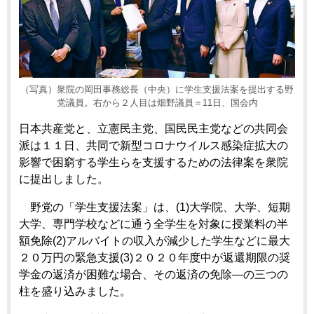
（写真）衆院の岡田事務総長（中央）に学生支援法案を提出する野
党議員。右から２人目は畑野議員＝11日、国会内
日本共産党と、立憲民主党、国民民主党などの共同会
派は１１日、共同で新型コロナウイルス感染症拡大の
影響で困窮する学生らを支援するための法律案を衆院
に提出しました。
野党の「学生支援法案」は、(1)大学院、大学、短期
大学、専門学校などに通う全学生を対象に授業料の半
額免除(2)アルバイトの収入が減少した学生などに最大
２０万円の緊急支援(3)２０２０年度中が返還期限の奨
学金の返済が困難な場合、その返済の免除―の三つの
柱を盛り込みました。