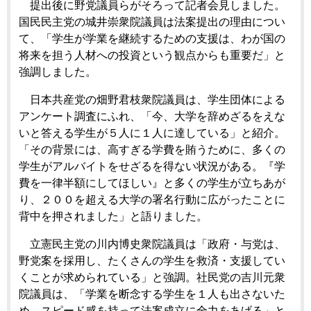
提出後に野党議員らがそろって記者会見しました。
国民民主党の城井崇衆院議員は法案提出の理由につい
て、「学生が学業を継続するための支援は、わが国の
将来を担う人材への投資という観点からも重要だ」と
強調しました。
日本共産党の畑野君枝衆院議員は、学生団体による
アンケート調査にふれ、「今、大学を辞めざるをえな
いと答える学生が５人に１人に達している」と紹介。
「その背景には、高すぎる学費を賄うために、多くの
学生がアルバイトをせざるを得ない状況がある。『学
費を一律半額にしてほしい』と多くの学生が立ちあが
り、２００を超える大学の署名行動に広がったことに
背中を押されました」と語りました。
立憲民主党の川内博史衆院議員は「政府・与党は、
野党案を採用し、たくさんの学生を救済・支援してい
くことが求められている」と強調。社民党の吉川元衆
院議員は、「学業を断念する学生を１人も出さないた
め、スピード感を持って法案成立に全力をあげる」と