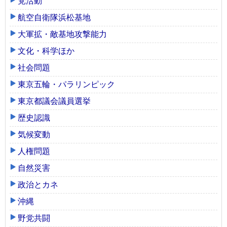
党活動
航空自衛隊浜松基地
大軍拡・敵基地攻撃能力
文化・科学ほか
社会問題
東京五輪・パラリンピック
東京都議会議員選挙
歴史認識
気候変動
人権問題
自然災害
政治とカネ
沖縄
野党共闘