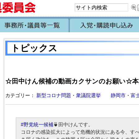
トピックス
☆田中けん候補の動画カクサンのお願い☆本人ツ
カテゴリー：
新型コロナ問題
・
衆議院選挙
静岡市
・
富
#野党統一候補
🍵田中けんです。
コロナの感染拡大によって危機的状況にある今、す