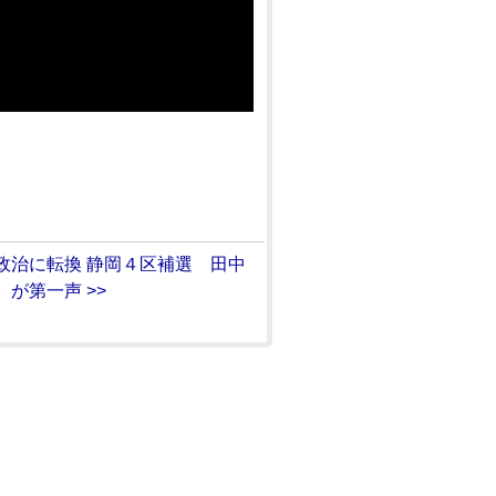
政治に転換 静岡４区補選 田中
が第一声 >>