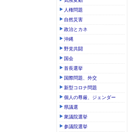
気候変動
人権問題
自然災害
政治とカネ
沖縄
野党共闘
国会
首長選挙
国際問題、外交
新型コロナ問題
個人の尊厳、ジェンダー
県議選
衆議院選挙
参議院選挙