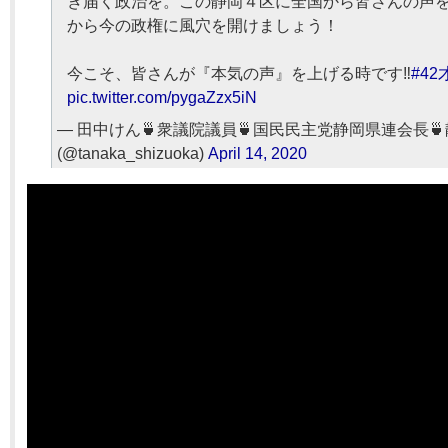
き届く政治を。この静岡４区に全国から皆さんの声
から今の政権に風穴を開けましょう！
今こそ、皆さんが『本気の声』を上げる時です‼️
#4
pic.twitter.com/pygaZzx5iN
— 田中けん🍵衆議院議員🍵国民民主党静岡県連会長🍵
(@tanaka_shizuoka)
April 14, 2020