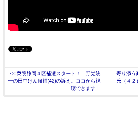
<< 衆院静岡４区補選スタート！ 野党統
寄り添う
一の田中けん候補(42)の訴え。ココから視
氏（４２）
聴できます！