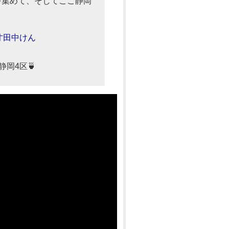
を集めて、そしてここ静岡
2才田中けん
静岡4区🍵