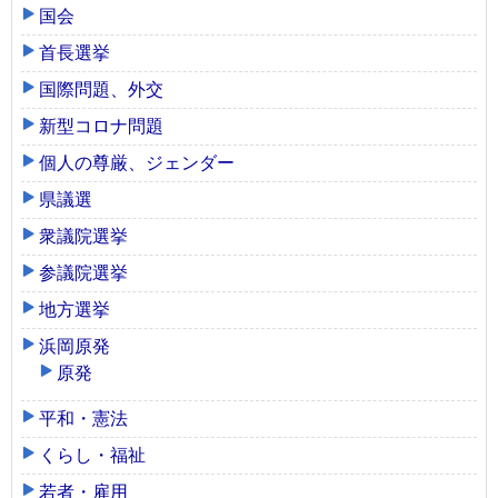
国会
首長選挙
国際問題、外交
新型コロナ問題
個人の尊厳、ジェンダー
県議選
衆議院選挙
参議院選挙
地方選挙
浜岡原発
原発
平和・憲法
くらし・福祉
若者・雇用