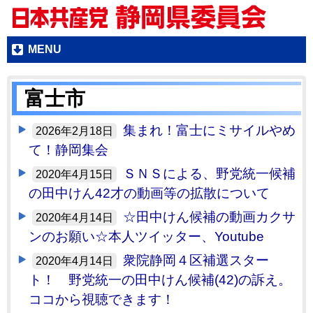
MENU
富士市
集まれ！富士にミサイルやめ
2026年2月18日
て！静岡集会
ＳＮＳによる、野党統一候補
2020年4月15日
の田中けん42才の動画等の拡散について
☆田中けん候補の動画カクサ
2020年4月14日
ンのお願い☆本人ツイッター、Youtube
衆院静岡４区補選スター
2020年4月14日
ト！ 野党統一の田中けん候補(42)の訴え。
ココから視聴できます！