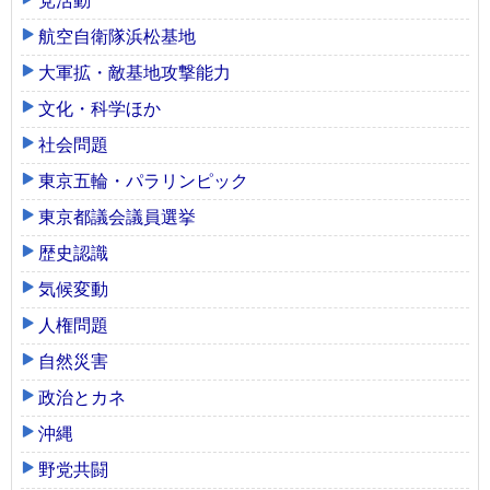
党活動
航空自衛隊浜松基地
大軍拡・敵基地攻撃能力
文化・科学ほか
社会問題
東京五輪・パラリンピック
東京都議会議員選挙
歴史認識
気候変動
人権問題
自然災害
政治とカネ
沖縄
野党共闘