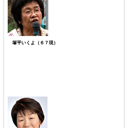
塚平いくよ（６７現）