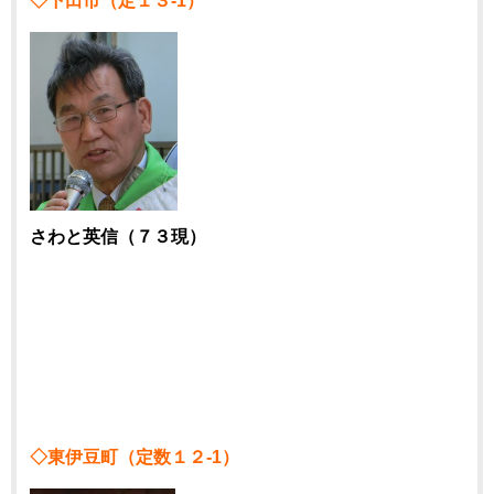
◇下田市（定１３-1）
さわと英信（７３現）
◇東伊豆町（定数１２-1）