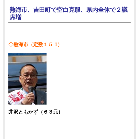
熱海市、吉田町で空白克服、県内全体で２議
席増
◇熱海市（定数１５-1）
井沢ともかず（６３元）