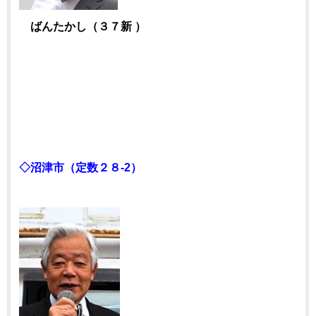
ばんたかし（３７新 ）
◇沼津市（定数２８-2）