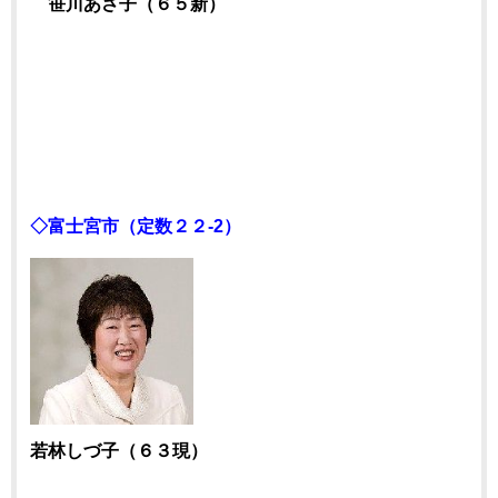
笹川あさ子（６５新）
◇富士宮市（定数２２-2）
若林しづ子（６３現）