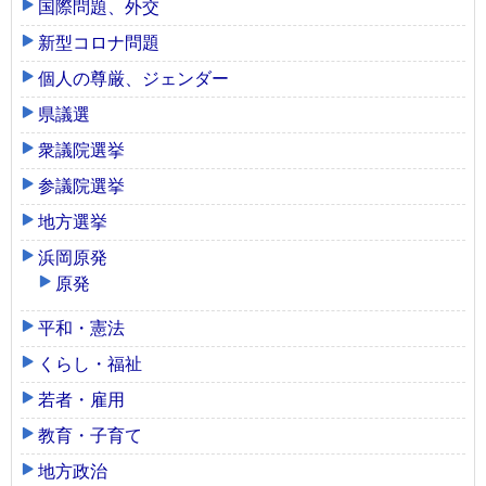
国際問題、外交
新型コロナ問題
個人の尊厳、ジェンダー
県議選
衆議院選挙
参議院選挙
地方選挙
浜岡原発
原発
平和・憲法
くらし・福祉
若者・雇用
教育・子育て
地方政治