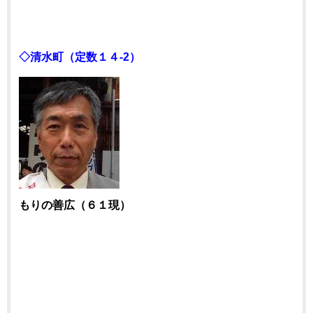
◇清水町（定数１４-2）
もりの善広（６１現）