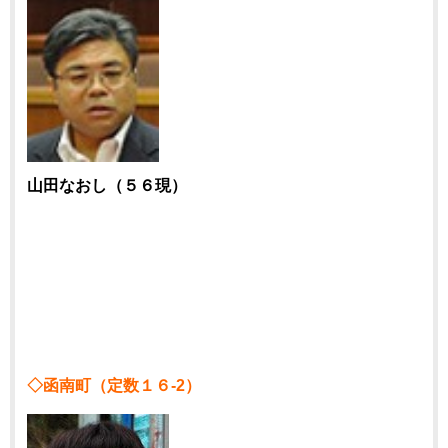
山田なおし（５６現）
◇函南町（定数１６-2）