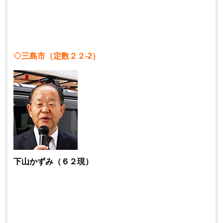
◇三島市（定数２２-2）
下山かずみ（６２現）