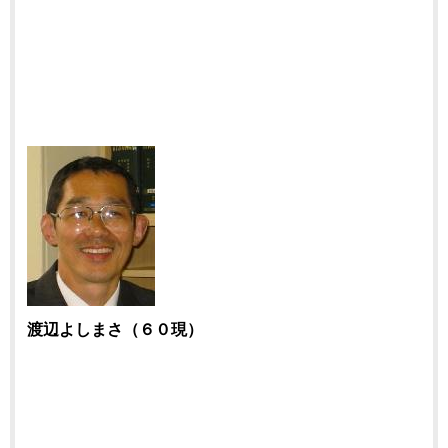
渡辺よしまさ（６０現）