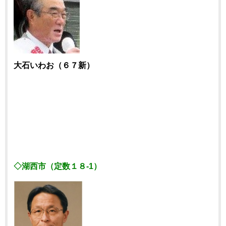
大石いわお（６７新）
◇湖西市（定数１８-1）