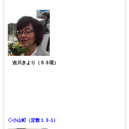
吉川きより（５３現）
◇小山町（定数１３-1）