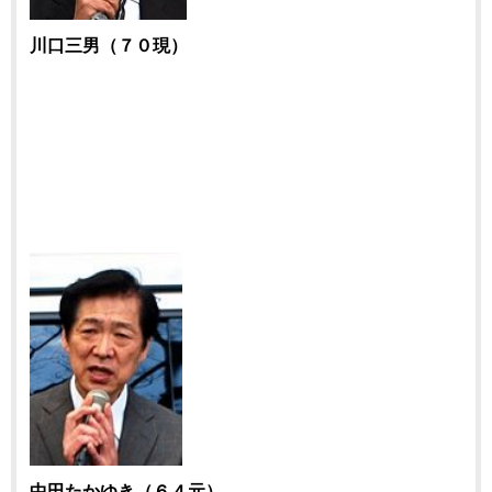
川口三男（７０現）
中田たかゆき（６４元）