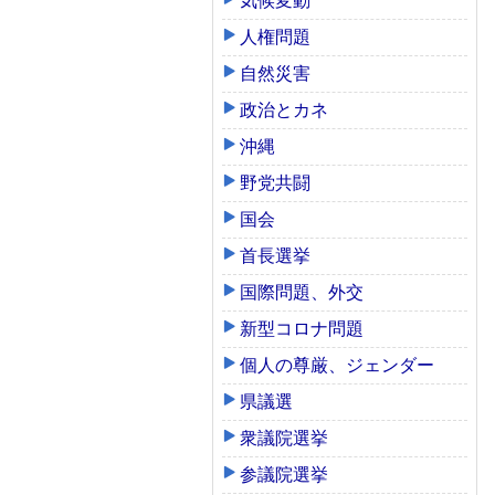
気候変動
人権問題
自然災害
政治とカネ
沖縄
野党共闘
国会
首長選挙
国際問題、外交
新型コロナ問題
個人の尊厳、ジェンダー
県議選
衆議院選挙
参議院選挙