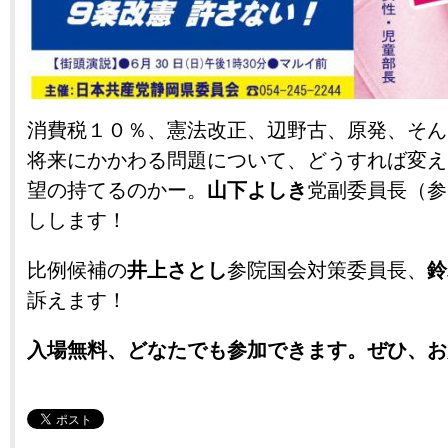
消費税１０％、憲法改正、辺野古、原発、そん
将来にかかわる問題について、どうすれば変え
望の持てるのかー。
山下よしき
党副委員長（参
しします！
比例候補の
井上さとし
参院国会対策委員長、
鈴
訴えます！
入場無料、どなたでも参加できます。ぜひ、お