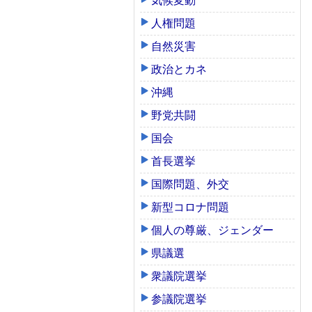
気候変動
人権問題
自然災害
政治とカネ
沖縄
野党共闘
国会
首長選挙
国際問題、外交
新型コロナ問題
個人の尊厳、ジェンダー
県議選
衆議院選挙
参議院選挙