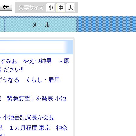
水すみお、やえづ純男 ～原
ださい!!
どうなる くらし・雇用
 緊急要望」を発表 小池
 小池書記局長が会見
県 １カ月程度 東京 神奈