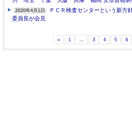
川 埼玉 千葉 大阪 兵庫 福岡 安倍首相表
ＰＣＲ検査センターという新方針
2020年4月1日
委員長が会見
«
1
…
3
4
5
6