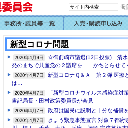
新型コロナ問題
☆御前崎市議選(12日投票) 清
2020年4月9日
発のまちで共産党の２議席を かちとらせてく
新型コロナＱ＆Ａ 第２弾 医療
2020年4月7日
は…
「新型コロナウイルス感染症対策
2020年4月7日
書記局長・田村政策委員長が会見
政府は国民に説明と十分な補償を
2020年4月7日
きょう緊急事態宣言 対象７都府
2020年4月7日