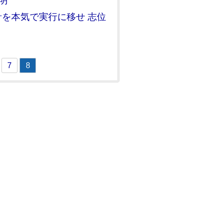
明
を本気で実行に移せ 志位
7
8