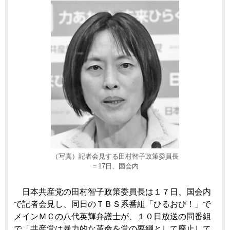
（写真）記者会見する田村智子政策委員長
＝17日、国会内
日本共産党の田村智子政策委員長は１７日、国会内
で記者会見し、同日のＴＢＳ系番組「ひるおび！」で
メインＭＣの八代英輝弁護士が、１０日放送の同番組
で「共産党は暴力的な革命を党の要綱として廃止して