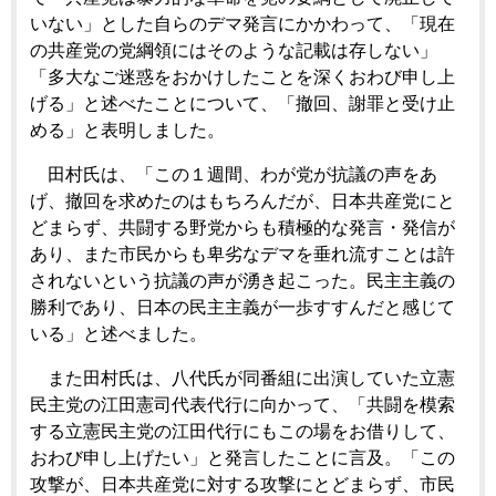
いない」とした自らのデマ発言にかかわって、「現在
の共産党の党綱領にはそのような記載は存しない」
「多大なご迷惑をおかけしたことを深くおわび申し上
げる」と述べたことについて、「撤回、謝罪と受け止
める」と表明しました。
田村氏は、「この１週間、わが党が抗議の声をあ
げ、撤回を求めたのはもちろんだが、日本共産党にと
どまらず、共闘する野党からも積極的な発言・発信が
あり、また市民からも卑劣なデマを垂れ流すことは許
されないという抗議の声が湧き起こった。民主主義の
勝利であり、日本の民主主義が一歩すすんだと感じて
いる」と述べました。
また田村氏は、八代氏が同番組に出演していた立憲
民主党の江田憲司代表代行に向かって、「共闘を模索
する立憲民主党の江田代行にもこの場をお借りして、
おわび申し上げたい」と発言したことに言及。「この
攻撃が、日本共産党に対する攻撃にとどまらず、市民