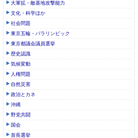
大軍拡・敵基地攻撃能力
文化・科学ほか
社会問題
東京五輪・パラリンピック
東京都議会議員選挙
歴史認識
気候変動
人権問題
自然災害
政治とカネ
沖縄
野党共闘
国会
首長選挙