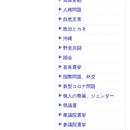
気候変動
人権問題
自然災害
政治とカネ
沖縄
野党共闘
国会
首長選挙
国際問題、外交
新型コロナ問題
個人の尊厳、ジェンダー
県議選
衆議院選挙
参議院選挙