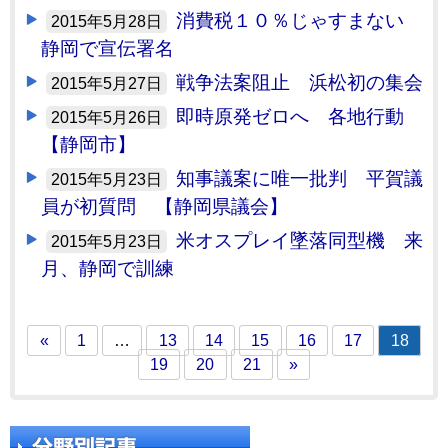
消費税１０％じゃすまない
2015年5月28日
静岡で宣伝署名
戦争法案阻止 浜松初の集会
2015年5月27日
即時原発ゼロへ 各地行動
2015年5月26日
【静岡市】
知事議案に唯一批判 平賀議
2015年5月23日
員が初質問 【静岡県議会】
米オスプレイ墜落同型機 来
2015年5月23日
月、静岡で訓練
«
1
…
13
14
15
16
17
18
19
20
21
»