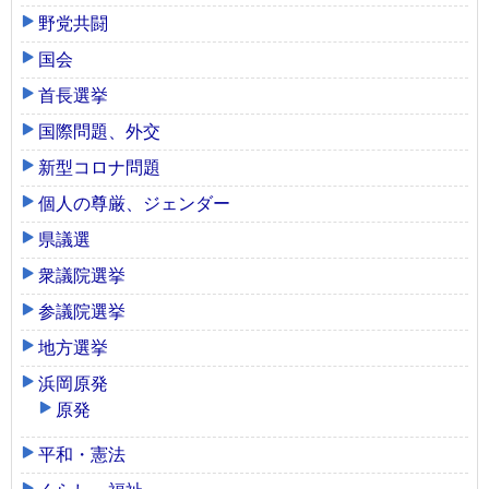
野党共闘
国会
首長選挙
国際問題、外交
新型コロナ問題
個人の尊厳、ジェンダー
県議選
衆議院選挙
参議院選挙
地方選挙
浜岡原発
原発
平和・憲法