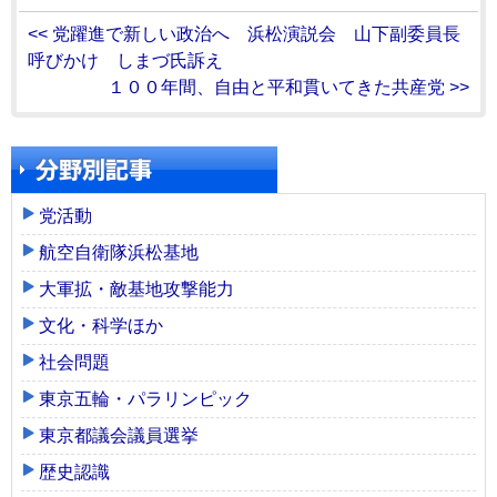
<< 党躍進で新しい政治へ 浜松演説会 山下副委員長
呼びかけ しまづ氏訴え
１００年間、自由と平和貫いてきた共産党 >>
党活動
航空自衛隊浜松基地
大軍拡・敵基地攻撃能力
文化・科学ほか
社会問題
東京五輪・パラリンピック
東京都議会議員選挙
歴史認識