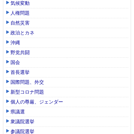
気候変動
人権問題
自然災害
政治とカネ
沖縄
野党共闘
国会
首長選挙
国際問題、外交
新型コロナ問題
個人の尊厳、ジェンダー
県議選
衆議院選挙
参議院選挙