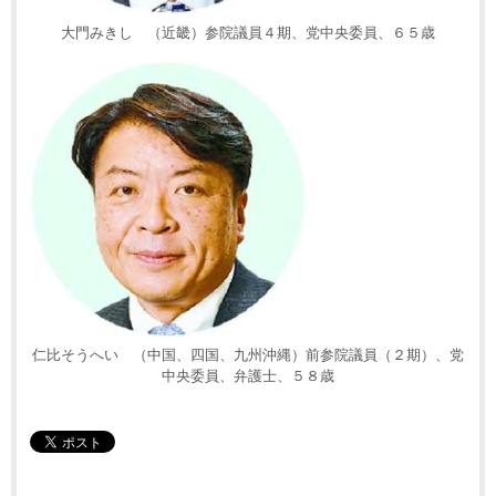
大門みきし （近畿）参院議員４期、党中央委員、６５歳
仁比そうへい （中国、四国、九州沖縄）前参院議員（２期）、党
中央委員、弁護士、５８歳