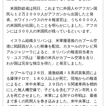
米国防総省は同日、これまでに外国人やアフガン国
民ら１２万２０００人がアフガンから出国したと発
表。ホワイトハウスのサキ報道官は、うち６０００人
の米国民が出国したことを明らかにしました。アフガ
ンには３００人の米国民が残っているといいます。
イスラム組織タリバンは、米軍撤退後のカブール空
港に戦闘員が入った映像を配信。カタールのテレビ局
アルジャジーラによると、タリバンの報道担当者カ
リ・ユスフ氏は「最後の米兵がカブール空港を去り、
わが国は完全な独立を得た」と発言しました。
カブールでは２６日、過激組織ＩＳ系武装集団によ
る爆弾テロで、１８０人以上が死亡。現地からの報道
によると、米中央軍は、２９日のＩＳ関連車両を標的
にした無人機空爆で、子どもを含むアフガン市民１０
人を死亡させました。米軍による対テロ作戦は、最後
まで多くの民間人を巻き込みました。米中央軍は、こ