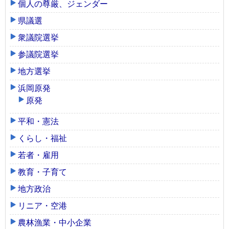
個人の尊厳、ジェンダー
県議選
衆議院選挙
参議院選挙
地方選挙
浜岡原発
原発
平和・憲法
くらし・福祉
若者・雇用
教育・子育て
地方政治
リニア・空港
農林漁業・中小企業