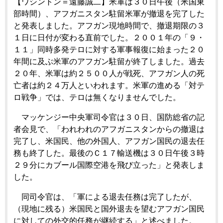
【ワシントン＝遠藤誠二】米軍は３０日午後（米国東
部時間）、アフガニスタン駐留米軍が撤退を完了した
と発表しました。アフガン現地時間で、撤退期限の３
１日に日付が変わる直前でした。２００１年の「９・
１１」同時多発テロに対する軍事報復に始まった２０
年間に及ぶ米軍のアフガン駐留が終了しました。過去
２０年、米軍は約２５００人が戦死、アフガン人の死
亡者は約２４万人といわれます。米軍の進める「対テ
ロ戦争」では、テロは無くなりませんでした。
マッケンジー中央軍司令官は３０日、国防総省の記
者会見で、「われわれのアフガニスタンからの撤退は
完了し、米国民、他の外国人、アフガン国民の退去任
務も終了した。最後のＣ１７輸送機は３０日午後３時
２９分にカブール国際空港を飛び立った」と発表しま
した。
同司令官は、「軍による退去任務は完了したが、
（現地に残る）米国民と国外退去を望むアフガン国民
に対しての外交的任務が継続する」と述べました。