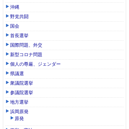
沖縄
野党共闘
国会
首長選挙
国際問題、外交
新型コロナ問題
個人の尊厳、ジェンダー
県議選
衆議院選挙
参議院選挙
地方選挙
浜岡原発
原発