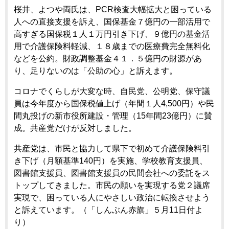
桜井、よつや両氏は、PCR検査大幅拡大と困っている
人への直接支援を訴え、国保基金７億円の一部活用で
高すぎる国保税１人１万円引き下げ、９億円の基金活
用で介護保険料軽減、１８歳までの医療費完全無料化
などを公約。財政調整基金４１．５億円の財源があ
り、足りないのは「公助の心」と訴えます。
コロナでくらしが大変な時、自民党、公明党、保守議
員は今年度から国保税値上げ（年間１人4,500円）や民
間丸投げの新市役所建設・管理（15年間23億円）に賛
成。共産党だけが反対しました。
共産党は、市民と協力して県下で初めて介護保険料引
き下げ（月額基準140円）を実施、学校教育支援員、
図書館支援員、図書館支援員の民間会社への委託をス
トップしてきました。市民の願いを実現する党２議席
実現で、困っている人にやさしい政治に転換させよう
と訴えています。（「しんぶん赤旗」５月11日付よ
り）