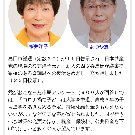
島田市議選（定数２０）が１６日告示され、日本共産
党の現職の桜井洋子氏と、新人の四ツ谷恵氏が議案提
案権のある２議席への復活をめざし、立候補しました
（２３日投票）。
党がおこなった市民アンケート（６００人が回答）で
は、「コロナ禍で子どもは大学を中退、高校３年の子
も進学をあきらめる予定。持続化給付金をもらえたら
いいが…」など切実な声が寄せられました。国が行う
べき対策の充実のほか、税金、保険料、公共料金を下
げてほしいと多くの人が望んでいます。