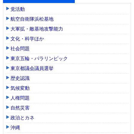
党活動
航空自衛隊浜松基地
大軍拡・敵基地攻撃能力
文化・科学ほか
社会問題
東京五輪・パラリンピック
東京都議会議員選挙
歴史認識
気候変動
人権問題
自然災害
政治とカネ
沖縄