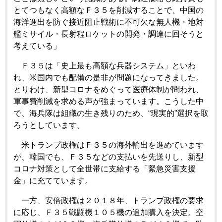
とてつもなく高額なＦ３５を削減することで、中国の
海洋進出を防ぐ接近阻止戦術に不可欠な無人機・地対
艦ミサイル・長射程ロケットの開発・調達に回そうと
考えている」
Ｆ３５は「史上最も高額な兵器システム」といわ
れ、米国内でも配備の是非が問題になってきました。
とりわけ、新型コロナをめぐって医療体制が問われ、
軍事費削減を求める声が強まっています。こうした中
で、海兵隊は組織の生き残りのため、“現実的”選択を取
ろうとしています。
米トランプ政権はＦ３５の海外輸出を進めています
が、韓国でも、Ｆ３５などの支払いを先送りし、新型
コロナ対策として全世帯に支給する「緊急災害支援
金」に充てています。
一方、安倍政権は２０１８年、トランプ政権の要求
に応じ、Ｆ３５戦闘機１０５機の追加購入を決定。空