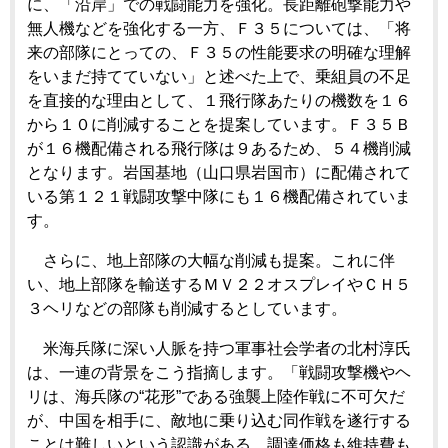
に、「沿岸」での戦闘能力を強化。長距離砲撃能力や
無人機などを強化する一方、Ｆ３５については、「将
来の部隊にとっての、Ｆ３５の性能要求の明確な理解
をいまだ持てていない」と述べた上で、乗組員の不足
を直接的な理由として、１飛行隊あたりの機数を１６
から１０に削減することを提案しています。Ｆ３５Ｂ
が１６機配備される飛行隊は９あるため、５４機削減
となります。岩国基地（山口県岩国市）に配備されて
いる第１２１戦闘攻撃中隊にも１６機配備されていま
す。
さらに、地上部隊の大幅な削減も提案。これに伴
い、地上部隊を輸送するＭＶ２２オスプレイやＣＨ５
３ヘリなどの部隊も削減するとしています。
米海兵隊に深い人脈を持つ軍事社会学者の北村淳氏
は、一連の背景をこう指摘します。「戦闘攻撃機やヘ
リは、海兵隊の“花形”である強襲上陸作戦に不可欠だ
が、中国を相手に、敵地に乗り込む同作戦を遂行する
ことは難しいという認識がある。調達価格も維持費も