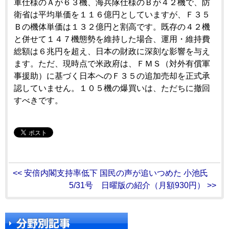
軍仕様のＡが６３機、海兵隊仕様のＢが４２機で、防
衛省は平均単価を１１６億円としていますが、Ｆ３５
Ｂの機体単価は１３２億円と割高です。既存の４２機
と併せて１４７機態勢を維持した場合、運用・維持費
総額は６兆円を超え、日本の財政に深刻な影響を与え
ます。ただ、現時点で米政府は、ＦＭＳ（対外有償軍
事援助）に基づく日本へのＦ３５の追加売却を正式承
認していません。１０５機の爆買いは、ただちに撤回
すべきです。
<< 安倍内閣支持率低下 国民の声が追いつめた 小池氏
5/31号 日曜版の紹介（月額930円） >>