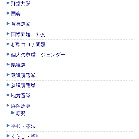
野党共闘
国会
首長選挙
国際問題、外交
新型コロナ問題
個人の尊厳、ジェンダー
県議選
衆議院選挙
参議院選挙
地方選挙
浜岡原発
原発
平和・憲法
くらし・福祉