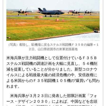
（写真）着陸し、駐機場に戻るステルス戦闘機Ｆ３５Ｂの編隊＝１
２日、山口県岩国市の米軍岩国基地
米海兵隊が主力戦闘機として位置付けているＦ３５Ｂ
ステルス戦闘機の調達計画を大幅に見直し、５４機削
減を提案していることが分かりました。新型コロナウ
イルスによる戦後最大級の経済危機の中、安倍政権に
よる米国からのＦ３５戦闘機１０５機の“爆買い”も問わ
れます。
米海兵隊が３月２３日に発表した部隊計画案「フォ
ース・デザイン２０３０」によれば、中国などを念頭