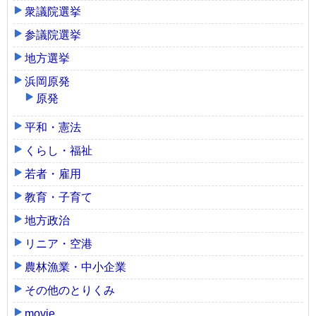
衆議院選挙
参議院選挙
地方選挙
浜岡原発
原発
平和・憲法
くらし・福祉
若者・雇用
教育・子育て
地方政治
リニア・空港
農林漁業・中小企業
その他のとりくみ
movie