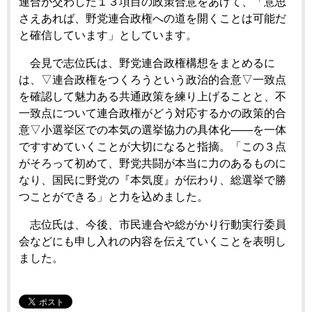
連合が交わした１３項目の政策合意をあげて、「意思
さえあれば、野党連合政権への道を開くことは可能だ
と確信しています」としています。
会見で志位氏は、野党連合政権構想をまとめるに
は、▽連合政権をつくろうという政治的合意▽一致点
を確認して魅力ある共通政策を練り上げることと、不
一致点について連合政権がどう対応するかの政策的合
意▽小選挙区での本気の選挙協力の具体化――を一体
ですすめていくことが大切になると指摘。「この３点
がそろって初めて、野党共闘が本当に力のあるものに
なり、国民に野党の『本気度』が伝わり、総選挙で勝
つことができる」と力を込めました。
志位氏は、今後、市民連合や総がかり行動実行委員
会などにも申し入れの内容を伝えていくことを表明し
ました。