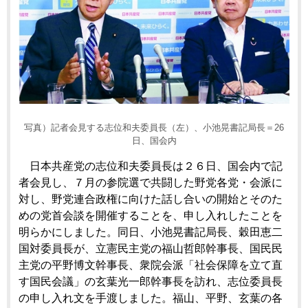
写真）記者会見する志位和夫委員長（左）、小池晃書記局長＝26
日、国会内
日本共産党の志位和夫委員長は２６日、国会内で記
者会見し、７月の参院選で共闘した野党各党・会派に
対し、野党連合政権に向けた話し合いの開始とそのた
めの党首会談を開催することを、申し入れしたことを
明らかにしました。同日、小池晃書記局長、穀田恵二
国対委員長が、立憲民主党の福山哲郎幹事長、国民民
主党の平野博文幹事長、衆院会派「社会保障を立て直
す国民会議」の玄葉光一郎幹事長を訪れ、志位委員長
の申し入れ文を手渡しました。福山、平野、玄葉の各