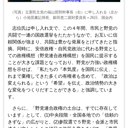
（写真）立憲民主党の福山哲郎幹事長（右）に申し入れる（左か
ら）小池晃書記局長、穀田恵二国対委員長＝26日、国会内
志位氏は申し入れ文で、この４年間、市民と野党の
共闘で一連の国政選挙をたたかうなかで、お互いに信
頼関係が強まり、共闘は豊かな発展をとげてきたと指
摘。同時に、安倍政権・自民党政治に代わる野党とし
ての政権構想（野党連合政権構想）を国民に提示する
ことが大きな課題となっており、野党が力強い政権構
想を示せば、「私たちの『本気度』を国民に伝え、こ
れまで棄権してきた多くの有権者も含めて、『政治は
変えられる』という『希望』を伝え、政治情勢の大き
な変化をつくりだすことができる」と強調していま
す。
さらに、「野党連合政権の土台は、すでに存在して
います」として、(1)中央段階・全国各地での「信頼の
きずな」の広がりと、(2)参院選で５野党・会派と市民