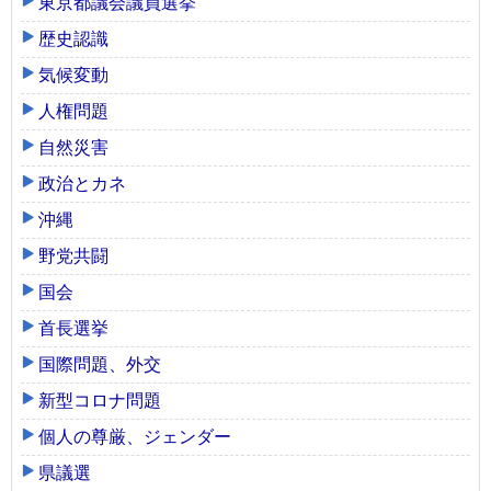
東京都議会議員選挙
歴史認識
気候変動
人権問題
自然災害
政治とカネ
沖縄
野党共闘
国会
首長選挙
国際問題、外交
新型コロナ問題
個人の尊厳、ジェンダー
県議選