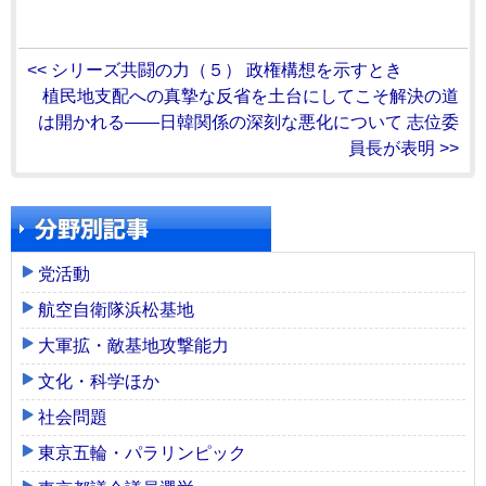
<< シリーズ共闘の力（５） 政権構想を示すとき
植民地支配への真摯な反省を土台にしてこそ解決の道
は開かれる――日韓関係の深刻な悪化について 志位委
員長が表明 >>
党活動
航空自衛隊浜松基地
大軍拡・敵基地攻撃能力
文化・科学ほか
社会問題
東京五輪・パラリンピック