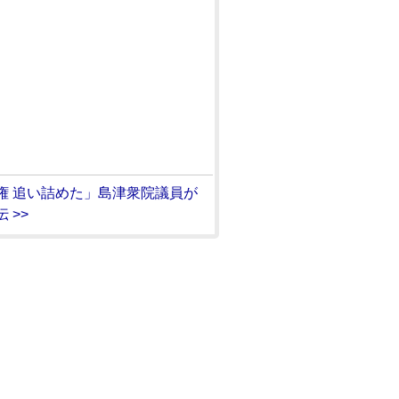
権 追い詰めた」島津衆院議員が
 >>