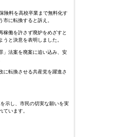
護保険料を高校卒業まで無料化す
う市に転換すると訴え。
再稼働を許さず廃炉をめざすと
ようと決意を表明しました。
罪」法案を廃案に追い込み、安
。
政に転換させる共産党を躍進さ
源を示し、市民の切実な願いを実
れています。