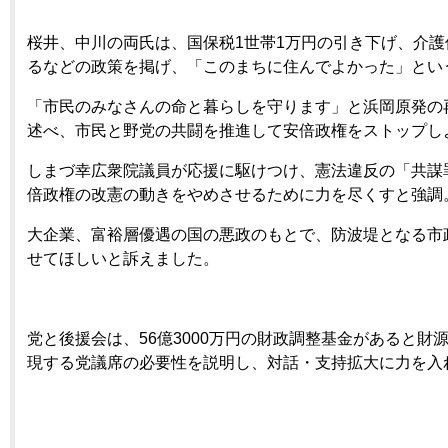
桜井、中川の両氏は、国保税1世帯1万円の引き下げ、介
るなどの政策を掲げ、「このまちに住んでよかった」とい
「市民のみなさんの命と暮らしを守ります」と浜岡原発の
述べ、市民と野党の共闘を推進して安倍政権をストップし
しまづ幸広衆院議員が応援に駆けつけ、憲法違反の「共謀
倍政権の改憲の動きをやめさせるために力を尽くすと強調
大企業、富裕層優遇の国の悪政のもとで、防波堤となる市
せてほしいと訴えました。
党と後援会は、56億3000万円の財政調整基金があると財
現する党議席の必要性を説明し、対話・支持拡大に力を入