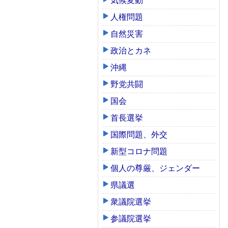
気候変動
人権問題
自然災害
政治とカネ
沖縄
野党共闘
国会
首長選挙
国際問題、外交
新型コロナ問題
個人の尊厳、ジェンダー
県議選
衆議院選挙
参議院選挙