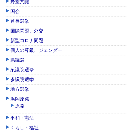
野党共闘
国会
首長選挙
国際問題、外交
新型コロナ問題
個人の尊厳、ジェンダー
県議選
衆議院選挙
参議院選挙
地方選挙
浜岡原発
原発
平和・憲法
くらし・福祉