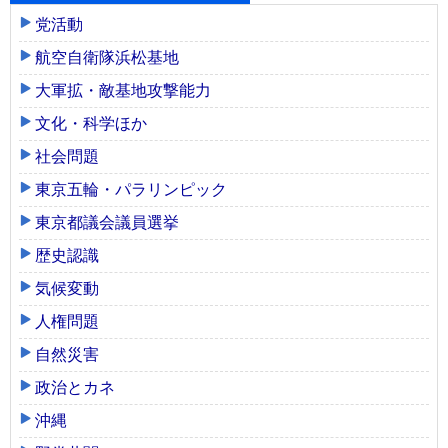
党活動
航空自衛隊浜松基地
大軍拡・敵基地攻撃能力
文化・科学ほか
社会問題
東京五輪・パラリンピック
東京都議会議員選挙
歴史認識
気候変動
人権問題
自然災害
政治とカネ
沖縄