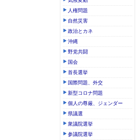
気候変動
人権問題
自然災害
政治とカネ
沖縄
野党共闘
国会
首長選挙
国際問題、外交
新型コロナ問題
個人の尊厳、ジェンダー
県議選
衆議院選挙
参議院選挙