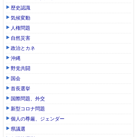
歴史認識
気候変動
人権問題
自然災害
政治とカネ
沖縄
野党共闘
国会
首長選挙
国際問題、外交
新型コロナ問題
個人の尊厳、ジェンダー
県議選