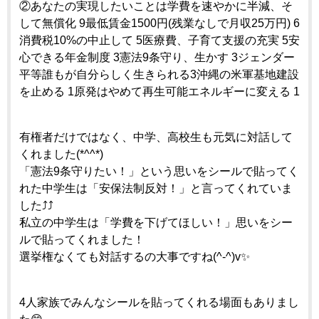
②あなたの実現したいことは学費を速やかに半減、そ
して無償化 9最低賃金1500円(残業なしで月収25万円) 6
消費税10%の中止して 5医療費、子育て支援の充実 5安
心できる年金制度 3憲法9条守り、生かす 3ジェンダー
平等誰もが自分らしく生きられる3沖縄の米軍基地建設
を止める 1原発はやめて再生可能エネルギーに変える 1
有権者だけではなく、中学、高校生も元気に対話して
くれました(*^^*)
「憲法9条守りたい！」という思いをシールで貼ってく
れた中学生は「安保法制反対！」と言ってくれていま
した⤴️⤴️
私立の中学生は「学費を下げてほしい！」思いをシー
ルで貼ってくれました！
選挙権なくても対話するの大事ですね(^-^)v✨
4人家族でみんなシールを貼ってくれる場面もありまし