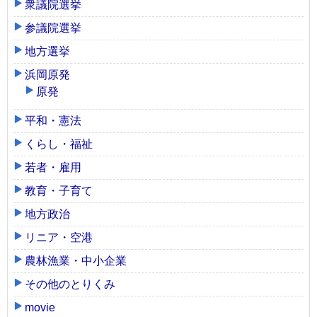
衆議院選挙
参議院選挙
地方選挙
浜岡原発
原発
平和・憲法
くらし・福祉
若者・雇用
教育・子育て
地方政治
リニア・空港
農林漁業・中小企業
その他のとりくみ
movie