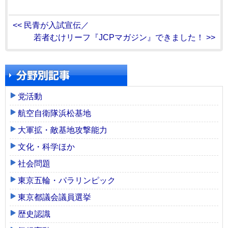
<< 民青が入試宣伝／
若者むけリーフ『JCPマガジン』できました！ >>
党活動
航空自衛隊浜松基地
大軍拡・敵基地攻撃能力
文化・科学ほか
社会問題
東京五輪・パラリンピック
東京都議会議員選挙
歴史認識