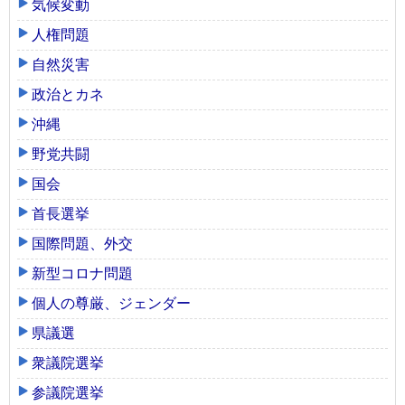
気候変動
人権問題
自然災害
政治とカネ
沖縄
野党共闘
国会
首長選挙
国際問題、外交
新型コロナ問題
個人の尊厳、ジェンダー
県議選
衆議院選挙
参議院選挙