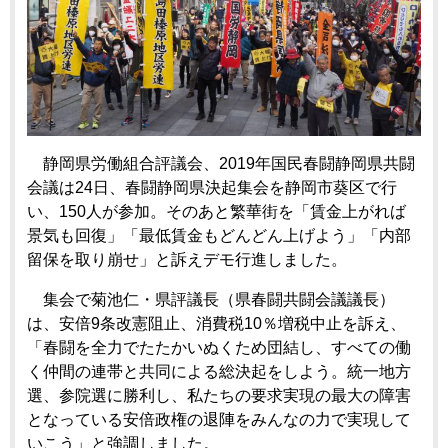
静岡県労働組合評議会、2019年国民春闘静岡県共闘
会議は24日、春闘静岡県決起集会を静岡市葵区で行
い、150人が参加。そのあと繁華街を「賃金上がれば
景気も回復」「最低賃金もどんどん上げよう」「内部
留保を取り崩せ」と訴えデモ行進しました。
集会で菊池仁・県評議長（県春闘共闘会議議長）
は、安倍9条改憲阻止、消費税10％増税中止を訴え、
「春闘を全力でたたかいぬくため団結し、すべての働
く仲間の連帯と共同による総決起をしよう。統一地方
選、参院選に勝利し、私たちの要求実現の最大の障害
となっている安倍政権の退陣をみんなの力で実現して
いこう」と強調しました。