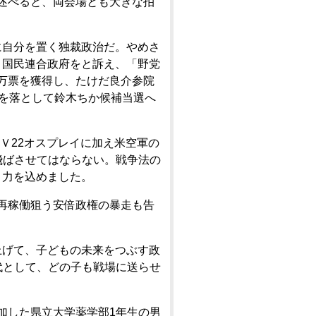
述べると、両会場とも大きな拍
に自分を置く独裁政治だ。やめさ
き国民連合政府をと訴え、「野党
万票を獲得し、たけだ良介参院
民を落として鈴木ちか候補当選へ
Ｖ22オスプレイに加え米空軍の
飛ばさせてはならない。戦争法の
と力を込めました。
再稼働狙う安倍政権の暴走も告
上げて、子どもの未来をつぶす政
代として、どの子も戦場に送らせ
加した県立大学薬学部1年生の男