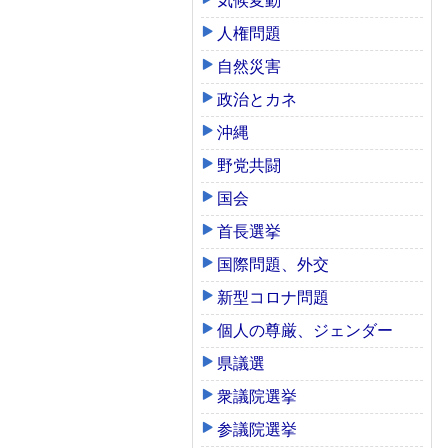
気候変動
人権問題
自然災害
政治とカネ
沖縄
野党共闘
国会
首長選挙
国際問題、外交
新型コロナ問題
個人の尊厳、ジェンダー
県議選
衆議院選挙
参議院選挙