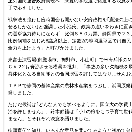
止の国民連合政府実現へ、来夏の参院選で躍進する決意を
手で応えました。
戦争法を強行し臨時国会も開かない安倍政権を｢憲法の上
せるしかない｣と強調した小池氏。政策の違いをわきに置
の選挙協力待ちにならず、比例８５０万票、静岡県で２３
比例候補をはじめ8議席以上、定数2の静岡選挙区では自
全力を上げよう」と呼びかけました。
東富士演習場(御殿場市、裾野市、小山町）で米海兵隊のＭ
ＣＶ２2も演習させる横暴を批判。「事故の多い欠陥機を
具体化となる自衛隊との合同演習を許してはなりません｣
ＴＰＰで静岡の基幹産業の農林水産業をつぶし、浜岡原発
発しました。
たけだ候補は｢どんな人でも学べるように。国立大の学費
治を許しません」、鈴木候補は「小1の娘をもつ子育て世
ません」とそれぞれ決意を語りました。
街頭宣伝で知り、いろんな意見を聞いてみようと初めて参